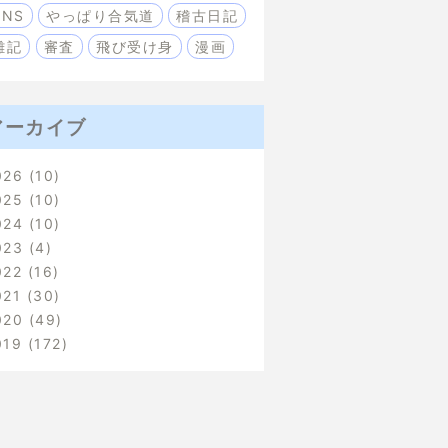
SNS
やっぱり合気道
稽古日記
雑記
審査
飛び受け身
漫画
アーカイブ
026
10
025
10
024
10
023
4
022
16
021
30
020
49
019
172