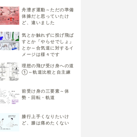
舟漕ぎ運動～ただの準備
体操だと思っていたけ
ど、違いました
気とか触れずに投げ飛ば
すとか「やらせでしょ」
とか～合気道に対するイ
メージは様々です
理想の飛び受け身への道
①～軌道比較と自主練
前受け身の三要素～体
勢・回転・軌道
膝行上手くなりたいけ
ど、膝は痛めたくない