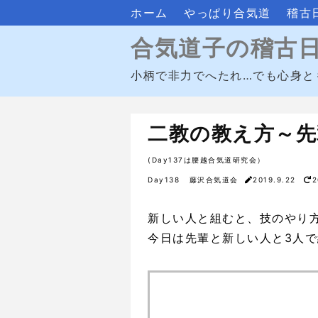
ホーム
やっぱり合気道
稽古
合気道子の稽古
小柄で非力でへたれ…でも心身と
二教の教え方～先
(Day137は腰越合気道研究会）
Day138 藤沢合気道会
2019.9.22
2
新しい人と組むと、技のやり
今日は先輩と新しい人と3人