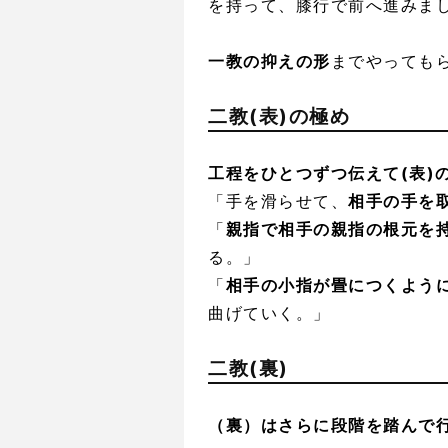
を持って、膝行で前へ進みま
一教の抑えの形
までやっても
二教(表)の極め
工程をひとつずつ伝えて(表)
「手を滑らせて、
相手の手を
「
親指で相手の親指の根元を
る。」
「
相手の小指が畳につくよう
曲げていく。」
二教(裏)
（裏）はさらに段階を踏んで