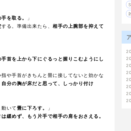
の手を取る。
」
定
する。準備出来たら、
相手の上腕部を抑えて
」
2
の手首を上から下にぐるっと握りこむようにし
2
2
2
小指や手首がきちんと畳に接してないと効かな
2
、
自分の胸が床だと思って、しっかり付け
2
2
2
ま動いて
畳に下ろす。
」
方
は緩めず、もう片手で相手の肩をおさえる。
」