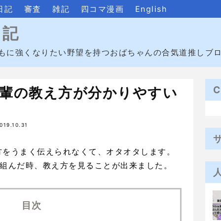
日記
審査
雑記
四コマ漫画
English
日記
もに強くなりたい野望を持つおばちゃんの合気道推しブ
C
輩の教え方が分かりやすい
019.10.31
方をうまく伝えられなくて、オタオタします。
で組んだ時、教え方を見ることが出来ました。
目次