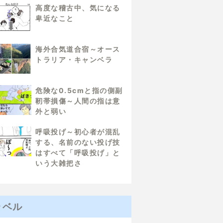
高度な稽古中、気になる
卑近なこと
海外合気道合宿～オース
トラリア・キャンベラ
危険な0.5cmと指の側副
靭帯損傷～人間の指は意
外と弱い
呼吸投げ～初心者が混乱
する、名前のない投げ技
はすべて「呼吸投げ」と
いう大雑把さ
ラベル