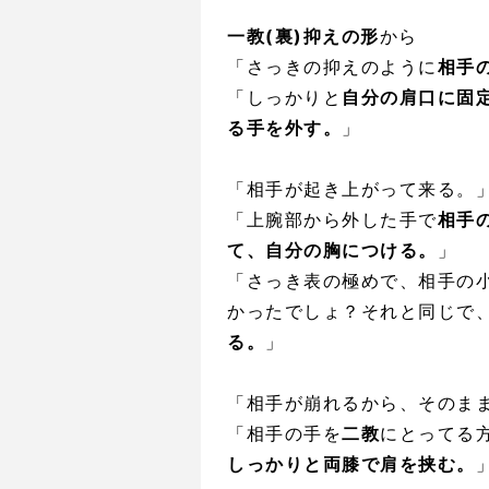
一教(裏)抑えの形
から
「さっきの抑えのように
相手
「しっかりと
自分の肩口に固
る手を外す。
」
「相手が起き上がって来る。
「上腕部から外した手で
相手
て、自分の胸につける。
」
「さっき表の極めで、相手の
かったでしょ？それと同じで
る。
」
「相手が崩れるから、そのま
「相手の手を
二教
にとってる
しっかりと両膝で肩を挟む。