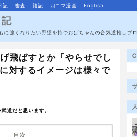
日記
審査
雑記
四コマ漫画
English
日記
もに強くなりたい野望を持つおばちゃんの合気道推しブ
C
投げ飛ばすとか「やらせでし
道に対するイメージは様々で
い武道だと思います。
目次