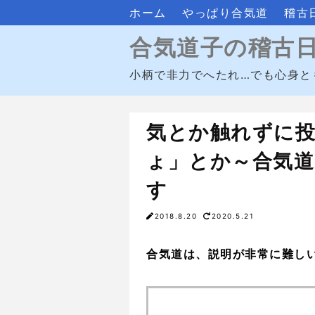
ホーム
やっぱり合気道
稽古
合気道子の稽古
小柄で非力でへたれ…でも心身と
気とか触れずに
ょ」とか～合気
す
2018.8.20
2020.5.21
合気道は、説明が非常に難し