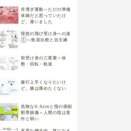
舟漕ぎ運動～ただの準備
体操だと思っていたけ
ど、違いました
理想の飛び受け身への道
①～軌道比較と自主練
前受け身の三要素～体
勢・回転・軌道
膝行上手くなりたいけ
ど、膝は痛めたくない
危険な0.5cmと指の側副
靭帯損傷～人間の指は意
外と弱い
高度な稽古中、気になる