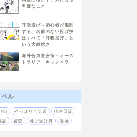
卑近なこと
呼吸投げ～初心者が混乱
する、名前のない投げ技
はすべて「呼吸投げ」と
いう大雑把さ
海外合気道合宿～オース
トラリア・キャンベラ
ラベル
SNS
やっぱり合気道
稽古日記
雑記
審査
飛び受け身
漫画