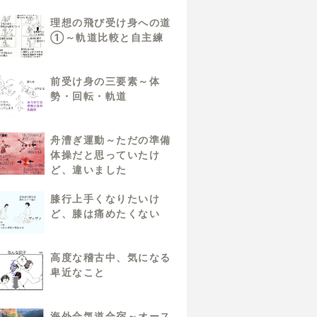
理想の飛び受け身への道
①～軌道比較と自主練
前受け身の三要素～体
勢・回転・軌道
舟漕ぎ運動～ただの準備
体操だと思っていたけ
ど、違いました
膝行上手くなりたいけ
ど、膝は痛めたくない
高度な稽古中、気になる
卑近なこと
海外合気道合宿～オース