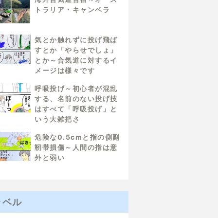
トラリア・キャンベラ
気とか触れずに投げ飛ば
すとか「やらせでしょ」
とか～合気道に対するイ
メージは様々です
呼吸投げ～初心者が混乱
する、名前のない投げ技
はすべて「呼吸投げ」と
いう大雑把さ
危険な0.5cmと指の側副
靭帯損傷～人間の指は意
外と弱い
ラベル