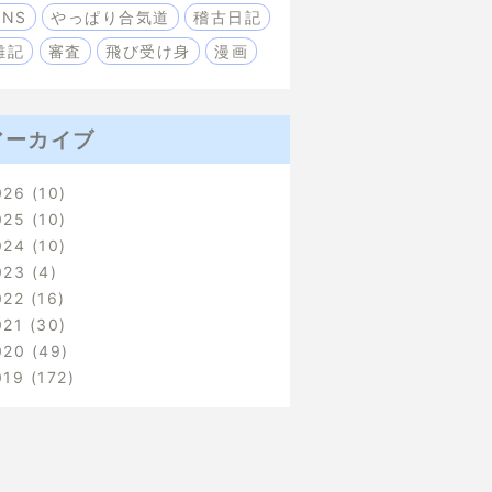
SNS
やっぱり合気道
稽古日記
雑記
審査
飛び受け身
漫画
アーカイブ
026
10
025
10
024
10
023
4
022
16
021
30
020
49
019
172