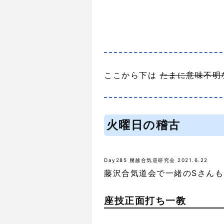
ここから下は
たまに意味不明
火曜日の稽古
Day285 腰越合気道研究会 2021.6.22
藤沢合気道会で一緒のSさん
座技正面打ち一教