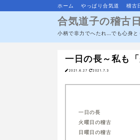
ホーム
やっぱり合気道
稽古
合気道子の稽古
小柄で非力でへたれ…でも心身と
一日の長～私も「
2021.6.27
2021.7.3
一日の長
火曜日の稽古
日曜日の稽古