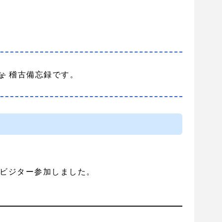
な
稽古備忘録です。
もビジター参加しました。