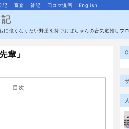
日記
審査
雑記
四コマ漫画
English
日記
もに強くなりたい野望を持つおばちゃんの合気道推しブ
C
先輩」
目次